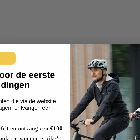
oor de eerste
ldingen
nten die via de website
ragen, ontvangen een
frit en ontvang een
€100
aankoop van een e-bike*