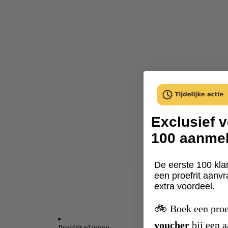
Exclusief v
100 aanme
De eerste 100 kla
een proefrit aanv
extra voordeel.
🚲
Boek een proe
voucher
bij een 
Proefrit plannen