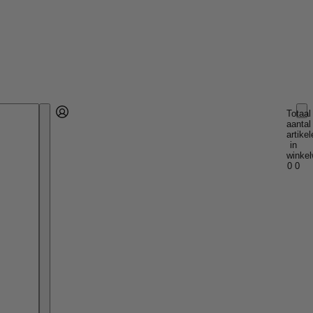
Totaal
aantal
Account
artikel
Andere inlogopties
Inloggen
in
winkel
0
0