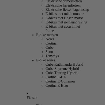
Elektrische damesfietsen
Elektrische herenfietsen
Elektrische fietsen lage instap
E-bikes met middenmotor
E-bikes met Bosch motor
E-bikes met riemaandrijving
E-bikes met accu in het
frame
E-bike merken
Aeres
Cortina
Cube
Scott
Tenways
E-bike series
Cube Kathmandu Hybrid
Cube Supreme Hybrid
Cube Touring Hybrid
Cortina E-U4
Cortina E-Common
Cortina E-Blau
Fietsen