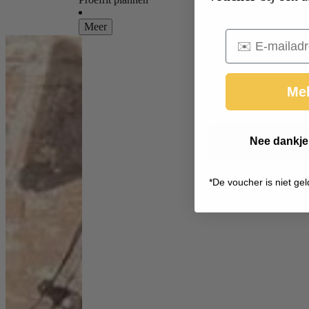
Meer
Email
Mel
Nee dankje,
*
De voucher is niet gel