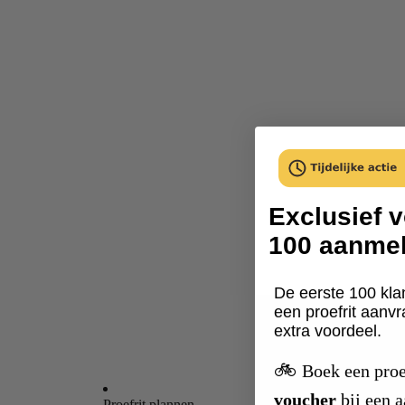
Exclusief v
100 aanme
De eerste 100 kla
een proefrit aanv
extra voordeel.
🚲
Boek een proe
voucher
bij een 
Proefrit plannen