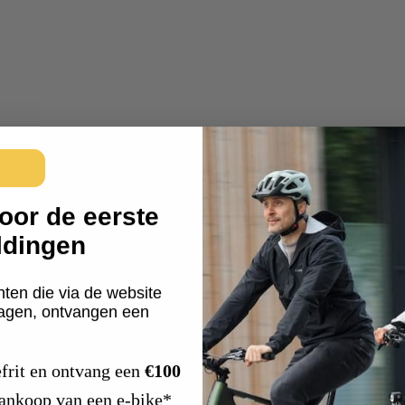
oor de eerste
ldingen
nten die via de website
ragen, ontvangen een
frit en ontvang een
€100
aankoop van een e-bike*