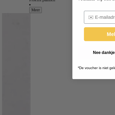
Meer
Email
Mel
Nee dankje,
*
De voucher is niet gel