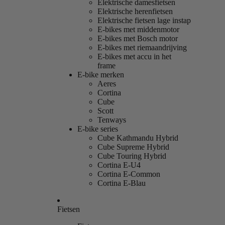
Elektrische damesfietsen
Elektrische herenfietsen
Elektrische fietsen lage instap
E-bikes met middenmotor
E-bikes met Bosch motor
E-bikes met riemaandrijving
E-bikes met accu in het
frame
E-bike merken
Aeres
Cortina
Cube
Scott
Tenways
E-bike series
Cube Kathmandu Hybrid
Cube Supreme Hybrid
Cube Touring Hybrid
Cortina E-U4
Cortina E-Common
Cortina E-Blau
Fietsen