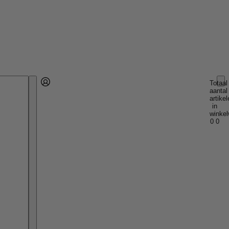
Totaal
aantal
Account
artikel
Andere inlogopties
Inloggen
in
winkel
0
0