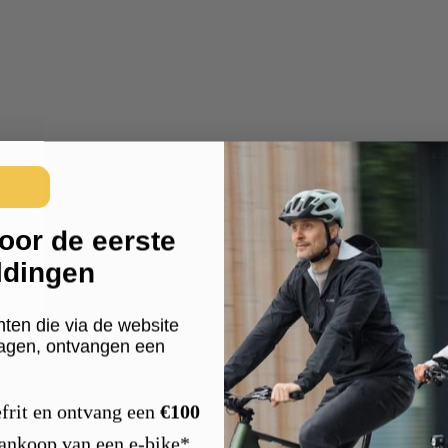
oor de eerste
ldingen
nten die via de website
ragen, ontvangen een
frit en ontvang een
€100
aankoop van een e-bike*