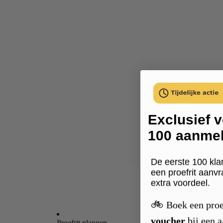
Exclusief v
100 aanme
De eerste 100 kla
een proefrit aanv
extra voordeel.
🚲
Boek een proe
voucher
bij een 
Proefrit plannen