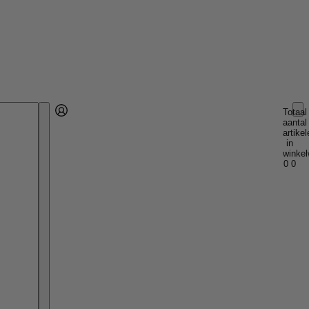
Totaal
aantal
Account
artikel
Andere inlogopties
Inloggen
in
winkel
0
0