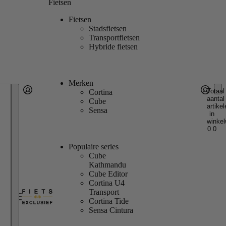
Fietsen
Fietsen
Stadsfietsen
Transportfietsen
Hybride fietsen
Merken
Totaal
Cortina
aantal
Account
Cube
artikel
Andere inlogopties
Inloggen
Sensa
in
winkel
0
0
Populaire series
Cube
Kathmandu
Cube Editor
Cortina U4
Transport
Cortina Tide
Sensa Cintura