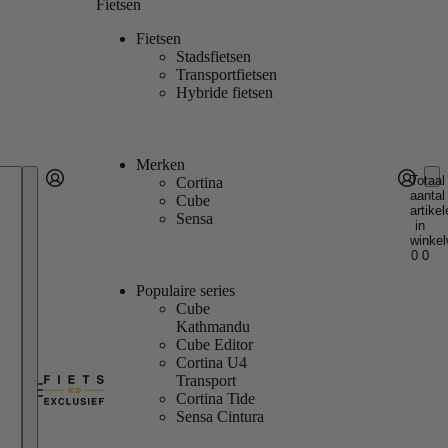
Fietsen
Fietsen
Stadsfietsen
Transportfietsen
Hybride fietsen
Merken
Totaal
Cortina
aantal
Account
Cube
artikel
Andere inlogopties
Inloggen
Sensa
in
winkel
0
0
Populaire series
Cube
Kathmandu
Cube Editor
Cortina U4
Transport
Cortina Tide
Sensa Cintura