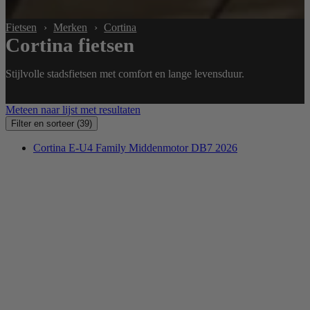
Fietsen
›
Merken
›
Cortina
Cortina fietsen
Stijlvolle stadsfietsen met comfort en lange levensduur.
Meteen naar lijst met resultaten
Filter en sorteer
(39)
Cortina E-U4 Family Middenmotor DB7 2026