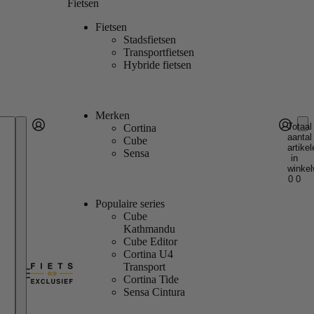
Fietsen
Fietsen
Stadsfietsen
Transportfietsen
Hybride fietsen
Merken
Totaal
Cortina
aantal
Account
Cube
artikel
Andere inlogopties
Inloggen
Sensa
in
winkel
0
0
Populaire series
Cube
Kathmandu
Cube Editor
Cortina U4
Transport
Cortina Tide
Sensa Cintura