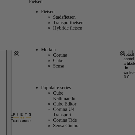
Fietsen
Fietsen
Stadsfietsen
Transportfietsen
Hybride fietsen
Merken
Totaal
Cortina
aantal
Account
Cube
artikel
Andere inlogopties
Inloggen
Sensa
in
winkel
0
0
Populaire series
Cube
Kathmandu
Cube Editor
Cortina U4
Transport
Cortina Tide
Sensa Cintura