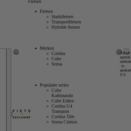
Fietsen
Fietsen
Stadsfietsen
Transportfietsen
Hybride fietsen
Merken
Totaal
Cortina
aantal
Account
Cube
artikel
Andere inlogopties
Inloggen
Sensa
in
winkel
0
0
Populaire series
Cube
Kathmandu
Cube Editor
Cortina U4
Transport
Cortina Tide
Sensa Cintura