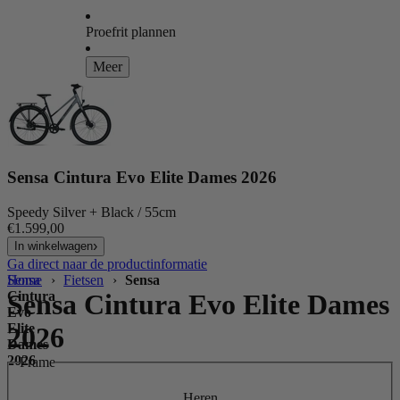
Proefrit plannen
Meer
Sensa Cintura Evo Elite Dames 2026
Speedy Silver + Black / 55cm
€1.599,00
In winkelwagen
Ga direct naar de productinformatie
Home
Sensa
›
Fietsen
›
Sensa
Cintura
Sensa Cintura Evo Elite Dames
Evo
Elite
2026
Dames
2026
Frame
Heren