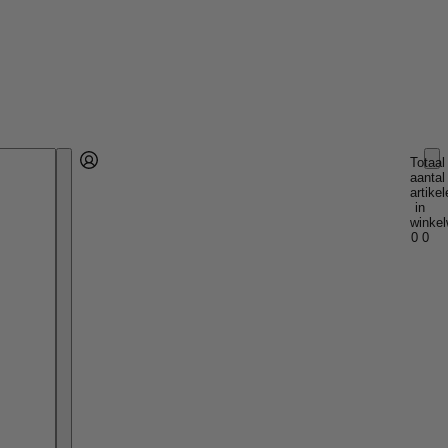
Totaal
aantal
Account
artikel
Andere inlogopties
Inloggen
in
winkel
0
0