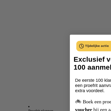
Exclusief v
100 aanme
De eerste 100 kla
een proefrit aanv
extra voordeel.
🚲
Boek een proe
voucher
bij een 
Proefrit plannen