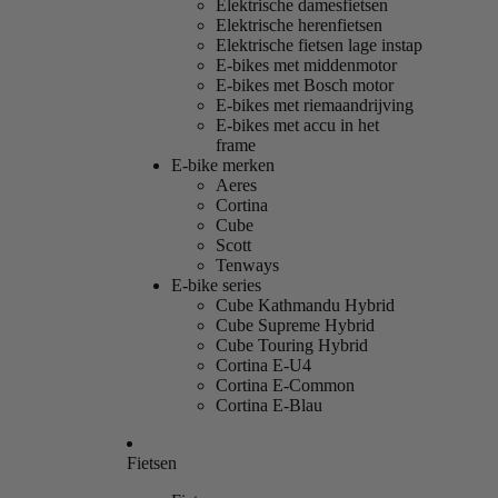
Elektrische damesfietsen
Elektrische herenfietsen
Elektrische fietsen lage instap
E-bikes met middenmotor
E-bikes met Bosch motor
E-bikes met riemaandrijving
E-bikes met accu in het
frame
E-bike merken
Aeres
Cortina
Cube
Scott
Tenways
E-bike series
Cube Kathmandu Hybrid
Cube Supreme Hybrid
Cube Touring Hybrid
Cortina E-U4
Cortina E-Common
Cortina E-Blau
Fietsen