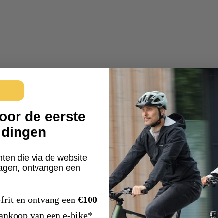
oor de eerste
ldingen
nten die via de website
ragen, ontvangen een
frit en ontvang een
€100
aankoop van een e-bike*