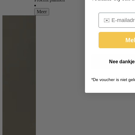
Meer
Email
Mel
Nee dankje,
*
De voucher is niet gel