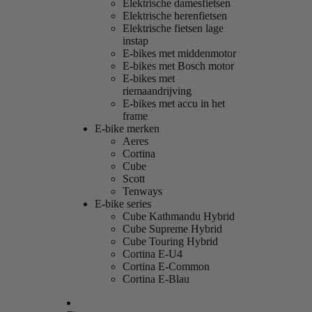
Elektrische damesfietsen
Elektrische herenfietsen
Elektrische fietsen lage
instap
E-bikes met middenmotor
E-bikes met Bosch motor
E-bikes met
riemaandrijving
E-bikes met accu in het
frame
E-bike merken
Aeres
Cortina
Cube
Scott
Tenways
E-bike series
Cube Kathmandu Hybrid
Cube Supreme Hybrid
Cube Touring Hybrid
Cortina E-U4
Cortina E-Common
Cortina E-Blau