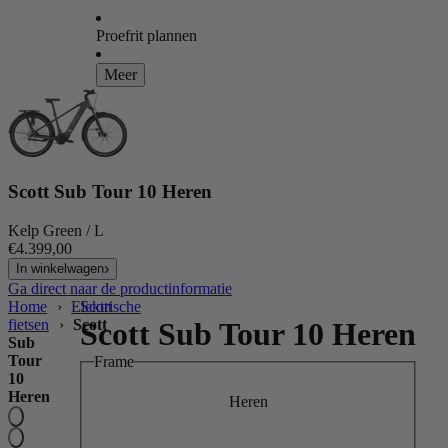
Proefrit plannen
Meer
Scott Sub Tour 10 Heren
Kelp Green / L
€4.399,00
In winkelwagen
Ga direct naar de productinformatie
Home
›
Elektrische
Scott
fietsen
›
Scott
Scott Sub Tour 10 Heren
Sub
Tour
Frame
10
Heren
Heren