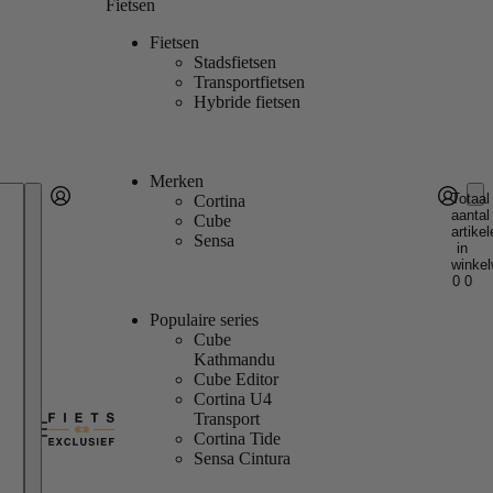
Fietsen
Fietsen
Stadsfietsen
Transportfietsen
Hybride fietsen
Merken
Totaal
Cortina
aantal
Account
Cube
artikel
Andere inlogopties
Inloggen
Sensa
in
winkel
0
0
Populaire series
Cube
Kathmandu
Cube Editor
Cortina U4
Transport
Cortina Tide
Sensa Cintura