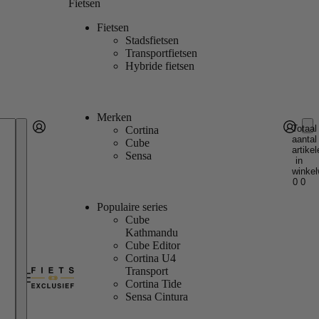
Fietsen
Fietsen
Stadsfietsen
Transportfietsen
Hybride fietsen
Merken
Totaal
Cortina
aantal
Account
Cube
artikel
Andere inlogopties
Inloggen
Sensa
in
winkel
0
0
Populaire series
Cube
Kathmandu
Cube Editor
Cortina U4
Transport
Cortina Tide
Sensa Cintura