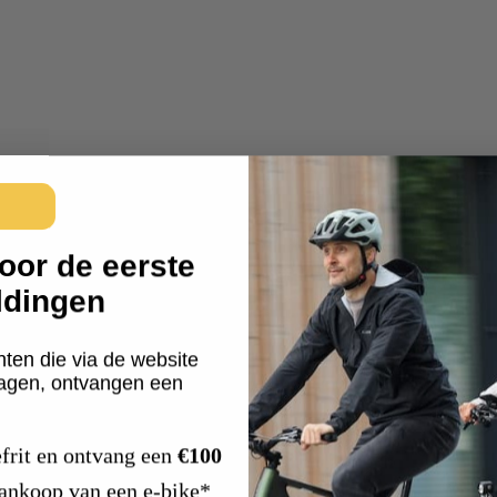
oor de eerste
ldingen
nten die via de website
ragen, ontvangen een
frit en ontvang een
€100
aankoop van een e-bike*