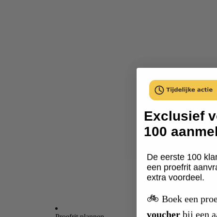
Exclusief v
100 aanme
De eerste 100 kla
een proefrit aanv
extra voordeel.
🚲
Boek een proe
voucher
bij een 
Proefrit plannen