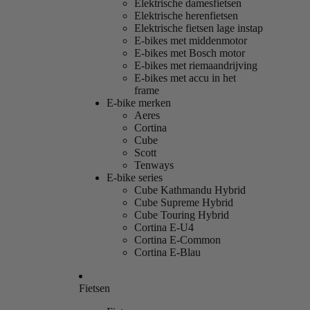
Elektrische damesfietsen
Elektrische herenfietsen
Elektrische fietsen lage instap
E-bikes met middenmotor
E-bikes met Bosch motor
E-bikes met riemaandrijving
E-bikes met accu in het
frame
E-bike merken
Aeres
Cortina
Cube
Scott
Tenways
E-bike series
Cube Kathmandu Hybrid
Cube Supreme Hybrid
Cube Touring Hybrid
Cortina E-U4
Cortina E-Common
Cortina E-Blau
Fietsen