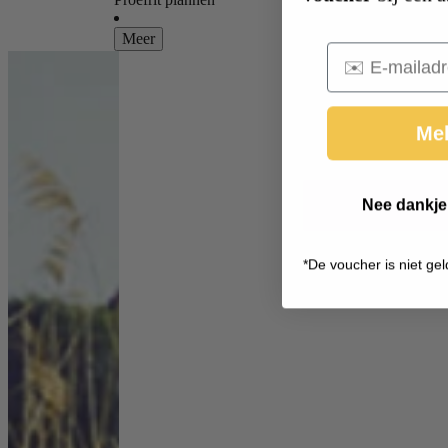
Meer
Email
Mel
Nee dankje,
*
De voucher is niet gel