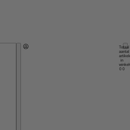
Totaal
aantal
Account
artikel
Andere inlogopties
Inloggen
in
winkel
0
0