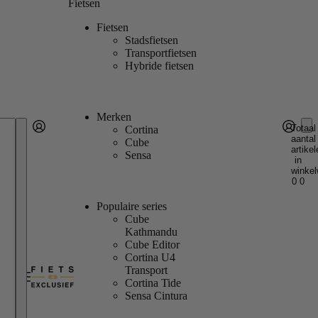
Fietsen
Fietsen
Stadsfietsen
Transportfietsen
Hybride fietsen
Merken
Totaal
Cortina
aantal
Account
Cube
artikel
Andere inlogopties
Inloggen
Sensa
in
winkel
0
0
Populaire series
Cube
Kathmandu
Cube Editor
Cortina U4
Transport
Cortina Tide
Sensa Cintura