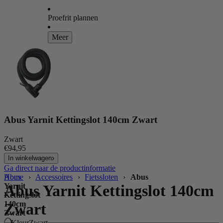
Proefrit plannen
Meer
Abus Yarnit Kettingslot 140cm Zwart
Zwart
€94,95
In winkelwagen
Ga direct naar de productinformatie
Home
Abus
›
Accessoires
›
Fietssloten
›
Abus
Yarnit
Abus Yarnit Kettingslot 140cm
Kettingslot
140cm
Zwart
Zwart
Kleur
Zwart