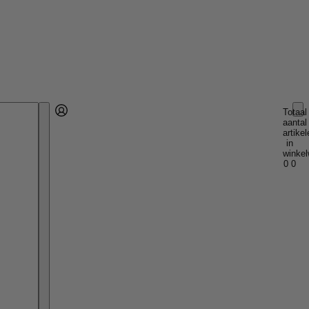
Totaal
aantal
Account
artikel
Andere inlogopties
Inloggen
in
winkel
0
0