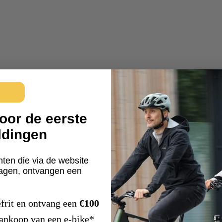
oor de eerste
ldingen
nten die via de website
ragen, ontvangen een
frit en ontvang een
€100
aankoop van een e-bike*