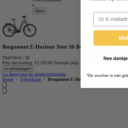
Meer
Email
Mel
Bergamont E-Horizon Tour 30 Belt Wave 2025
Tital/Silver / M
Nee dankje,
Prijs met korting
€3.199,00
Normale prijs
€3.699,00
In winkelwagen
Ga direct naar de productinformatie
*
De voucher is niet gel
Home
›
Uitverkoop
›
Bergamont E-Horizon Tour 30 Belt Wave