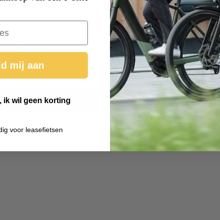
d mij aan
 ik wil geen korting
dig voor leasefietsen
 2025