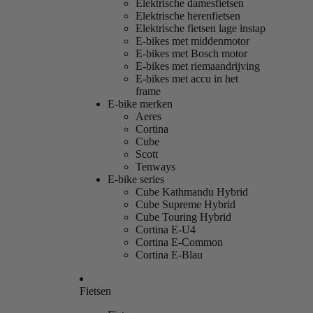
Elektrische damesfietsen
Elektrische herenfietsen
Elektrische fietsen lage instap
E-bikes met middenmotor
E-bikes met Bosch motor
E-bikes met riemaandrijving
E-bikes met accu in het
frame
E-bike merken
Aeres
Cortina
Cube
Scott
Tenways
E-bike series
Cube Kathmandu Hybrid
Cube Supreme Hybrid
Cube Touring Hybrid
Cortina E-U4
Cortina E-Common
Cortina E-Blau
Fietsen