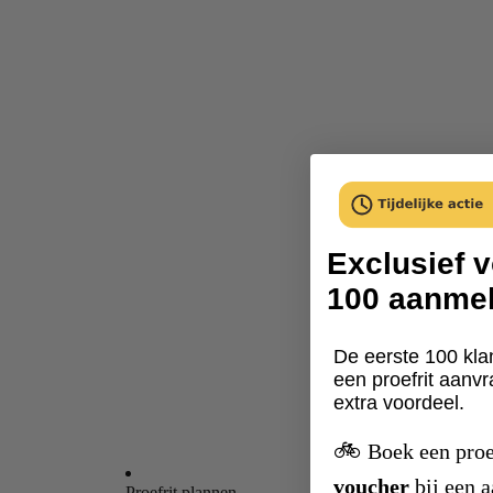
Exclusief v
100 aanme
De eerste 100 kla
een proefrit aanv
extra voordeel.
🚲
Boek een proe
voucher
bij een 
Proefrit plannen