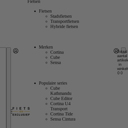
Fietsen
Fietsen
Stadsfietsen
Transportfietsen
Hybride fietsen
Merken
Totaal
Cortina
aantal
Account
Cube
artikel
Andere inlogopties
Inloggen
Sensa
in
winkel
0
0
Populaire series
Cube
Kathmandu
Cube Editor
Cortina U4
Transport
Cortina Tide
Sensa Cintura