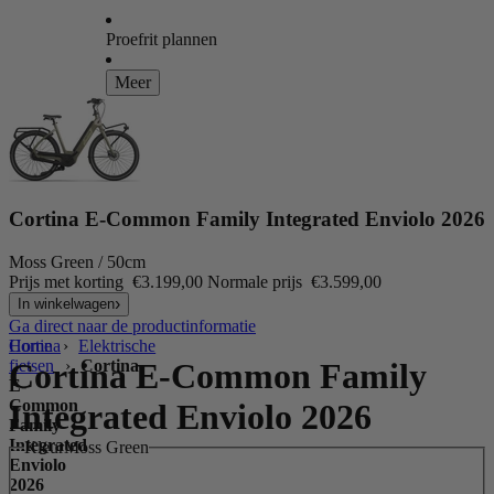
Proefrit plannen
Meer
Cortina E-Common Family Integrated Enviolo 2026
Moss Green / 50cm
Prijs met korting
€3.199,00
Normale prijs
€3.599,00
In winkelwagen
Ga direct naar de productinformatie
Home
Cortina
›
Elektrische
fietsen
Cortina E-Common Family
›
Cortina
E-
Common
Integrated Enviolo 2026
Family
Integrated
Kleur
Moss Green
Enviolo
2026