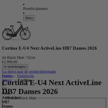
Proefrit plannen
Meer
Cortina E-U4 Next ActiveLine DB7 Dames 2026
Jet Black Matt / 52cm
€2.999,00
In winkelwagen
Ga direct naar de productinformatie
Home
Cortina
›
Elektrische
fietsen
Cortina E-U4 Next ActiveLine
›
Cortina
E-
U4
DB7 Dames 2026
Next
ActiveLine
Kleur
Jet Black Matt
DB7
Dames