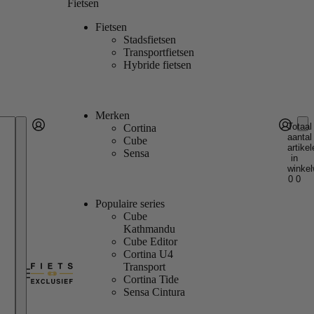
Fietsen
Fietsen
Stadsfietsen
Transportfietsen
Hybride fietsen
Merken
Totaal
Cortina
aantal
Account
Cube
artikel
Andere inlogopties
Inloggen
Sensa
in
winkel
0
0
Populaire series
Cube
Kathmandu
Cube Editor
Cortina U4
Transport
Cortina Tide
Sensa Cintura