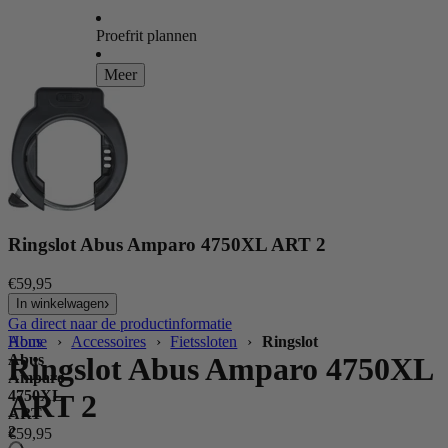
Proefrit plannen
Meer
Ringslot Abus Amparo 4750XL ART 2
€59,95
In winkelwagen
Ga direct naar de productinformatie
Home
Abus
›
Accessoires
›
Fietssloten
›
Ringslot
Abus
Ringslot Abus Amparo 4750XL
Amparo
4750XL
ART 2
ART
2
€59,95