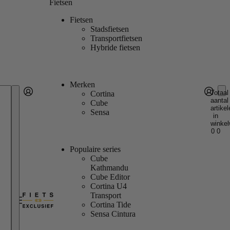
Fietsen
Fietsen
Stadsfietsen
Transportfietsen
Hybride fietsen
Merken
Totaal
Cortina
aantal
Account
Cube
artikel
Andere inlogopties
Inloggen
Sensa
in
winkel
0
0
Populaire series
Cube
Kathmandu
Cube Editor
Cortina U4
Transport
Cortina Tide
Sensa Cintura