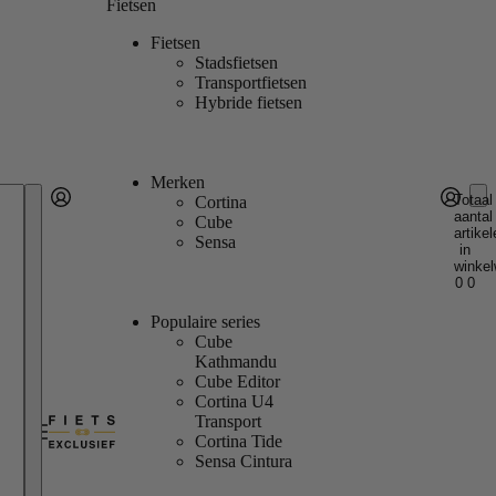
Fietsen
Fietsen
Stadsfietsen
Transportfietsen
Hybride fietsen
Merken
Totaal
Cortina
aantal
Account
Cube
artikel
Andere inlogopties
Inloggen
Sensa
in
winkel
0
0
Populaire series
Cube
Kathmandu
Cube Editor
Cortina U4
Transport
Cortina Tide
Sensa Cintura