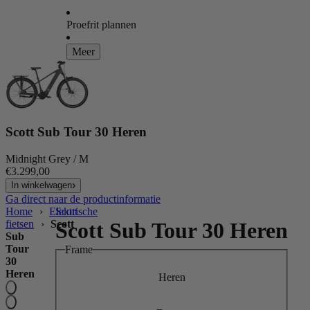
Proefrit plannen
Meer
Scott Sub Tour 30 Heren
Midnight Grey / M
€3.299,00
In winkelwagen
Ga direct naar de productinformatie
Home
›
Elektrische
Scott
fietsen
›
Scott
Scott Sub Tour 30 Heren
Sub
Tour
Frame
30
Heren
Heren