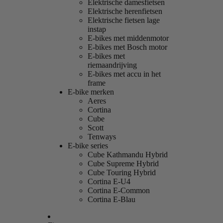
Elektrische damesfietsen
Elektrische herenfietsen
Elektrische fietsen lage
instap
E-bikes met middenmotor
E-bikes met Bosch motor
E-bikes met
riemaandrijving
E-bikes met accu in het
frame
E-bike merken
Aeres
Cortina
Cube
Scott
Tenways
E-bike series
Cube Kathmandu Hybrid
Cube Supreme Hybrid
Cube Touring Hybrid
Cortina E-U4
Cortina E-Common
Cortina E-Blau