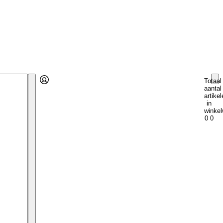
Totaal
aantal
Account
artikel
Andere inlogopties
Inloggen
in
winkel
0
0