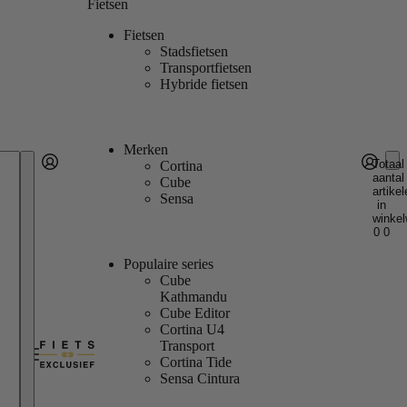
Fietsen
Fietsen
Stadsfietsen
Transportfietsen
Hybride fietsen
Merken
Totaal
Cortina
aantal
Account
Cube
artikel
Andere inlogopties
Inloggen
Sensa
in
winkel
0
0
Populaire series
Cube
Kathmandu
Cube Editor
Cortina U4
Transport
Cortina Tide
Sensa Cintura