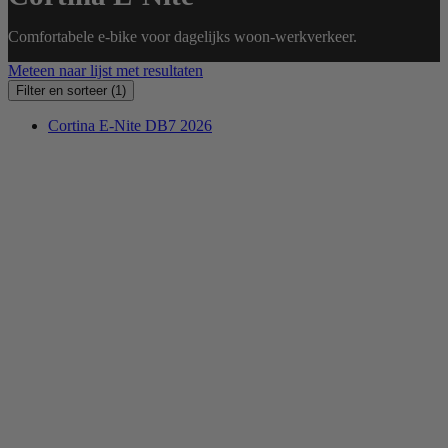
Comfortabele e-bike voor dagelijks woon-werkverkeer.
Meteen naar lijst met resultaten
Filter en sorteer
(1)
Cortina E-Nite DB7 2026