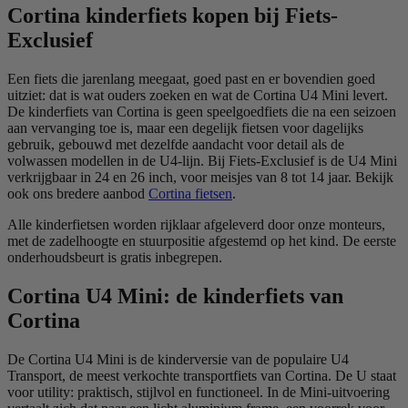
Cortina kinderfiets kopen bij Fiets-
Exclusief
Een fiets die jarenlang meegaat, goed past en er bovendien goed
uitziet: dat is wat ouders zoeken en wat de Cortina U4 Mini levert.
De kinderfiets van Cortina is geen speelgoedfiets die na een seizoen
aan vervanging toe is, maar een degelijk fietsen voor dagelijks
gebruik, gebouwd met dezelfde aandacht voor detail als de
volwassen modellen in de U4-lijn. Bij Fiets-Exclusief is de U4 Mini
verkrijgbaar in 24 en 26 inch, voor meisjes van 8 tot 14 jaar. Bekijk
ook ons bredere aanbod
Cortina fietsen
.
Alle kinderfietsen worden rijklaar afgeleverd door onze monteurs,
met de zadelhoogte en stuurpositie afgestemd op het kind. De eerste
onderhoudsbeurt is gratis inbegrepen.
Cortina U4 Mini: de kinderfiets van
Cortina
De Cortina U4 Mini is de kinderversie van de populaire U4
Transport, de meest verkochte transportfiets van Cortina. De U staat
voor utility: praktisch, stijlvol en functioneel. In de Mini-uitvoering