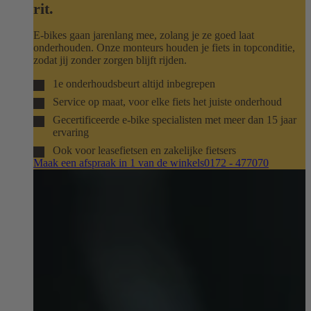
rit.
E-bikes gaan jarenlang mee, zolang je ze goed laat
onderhouden. Onze monteurs houden je fiets in topconditie,
zodat jij zonder zorgen blijft rijden.
1e onderhoudsbeurt altijd inbegrepen
Service op maat, voor elke fiets het juiste onderhoud
Gecertificeerde e-bike specialisten met meer dan 15 jaar
ervaring
Ook voor leasefietsen en zakelijke fietsers
Maak een afspraak in 1 van de winkels
0172 - 477070