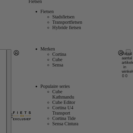
Fietsen
Fietsen
Stadsfietsen
Transportfietsen
Hybride fietsen
Merken
Totaal
Cortina
aantal
Account
Cube
artikel
Andere inlogopties
Inloggen
Sensa
in
winkel
0
0
Populaire series
Cube
Kathmandu
Cube Editor
Cortina U4
Transport
Cortina Tide
Sensa Cintura