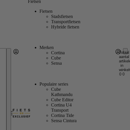
Fietsen
Fietsen
Stadsfietsen
Transportfietsen
Hybride fietsen
Merken
Totaal
Cortina
aantal
Account
Cube
artikel
Andere inlogopties
Inloggen
Sensa
in
winkel
0
0
Populaire series
Cube
Kathmandu
Cube Editor
Cortina U4
Transport
Cortina Tide
Sensa Cintura