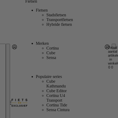
Fietsen
Fietsen
Stadsfietsen
Transportfietsen
Hybride fietsen
Merken
Totaal
Cortina
aantal
Account
Cube
artikel
Andere inlogopties
Inloggen
Sensa
in
winkel
0
0
Populaire series
Cube
Kathmandu
Cube Editor
Cortina U4
Transport
Cortina Tide
Sensa Cintura